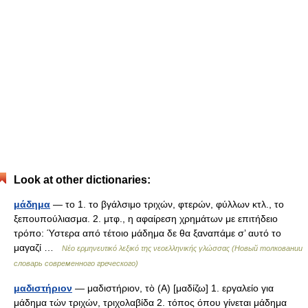
Look at other dictionaries:
μάδημα
— το 1. το βγάλσιμο τριχών, φτερών, φύλλων κτλ., το
ξεπουπούλιασμα. 2. μτφ., η αφαίρεση χρημάτων με επιτήδειο
τρόπο: Ύστερα από τέτοιο μάδημα δε θα ξαναπάμε σ’ αυτό το
μαγαζί …
Νέο ερμηνευτικό λεξικό της νεοελληνικής γλώσσας (Новый толковании
словарь современного греческого)
μαδιστήριον
— μαδιστήριον, τὸ (Α) [μαδίζω] 1. εργαλείο για
μάδημα τών τριχών, τριχολαβίδα 2. τόπος όπου γίνεται μάδημα