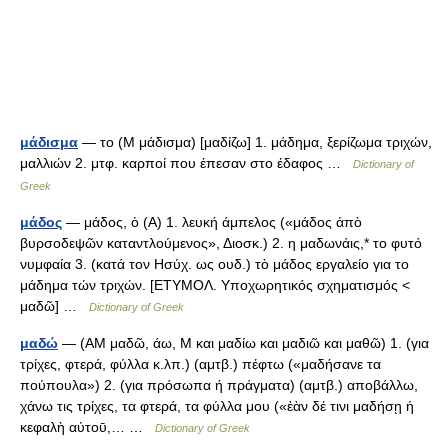
μάδισμα
— το (Μ μάδισμα) [μαδίζω] 1. μάδημα, ξερίζωμα τριχών,
μαλλιών 2. μτφ. καρποί που έπεσαν στο έδαφος …
Dictionary of
Greek
μάδος
— μάδος, ὁ (Α) 1. λευκή άμπελος («μάδος ἀπὸ
βυρσοδεψῶν καταντλούμενος», Διοσκ.) 2. η μαδωνάις,* το φυτό
νυμφαία 3. (κατά τον Ησύχ. ως ουδ.) τὸ μάδος εργαλείο για το
μάδημα τών τριχών. [ΕΤΥΜΟΛ. Υποχωρητικός σχηματισμός <
μαδῶ] …
Dictionary of Greek
μαδώ
— (AM μαδῶ, άω, Μ και μαδίω και μαδιῶ και μαθῶ) 1. (για
τρίχες, φτερά, φύλλα κ.λπ.) (αμτβ.) πέφτω («μαδήσανε τα
πούπουλα») 2. (για πρόσωπα ή πράγματα) (αμτβ.) αποβάλλω,
χάνω τις τρίχες, τα φτερά, τα φύλλα μου («ἐὰν δέ τινι μαδήσῃ ἡ
κεφαλὴ αὐτοῡ,… …
Dictionary of Greek